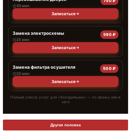
750 ₽
30 мин
Записаться
Замена электросхемы
590 ₽
25 мин
Записаться
Замена фильтра осушителя
500 ₽
20 мин
Записаться
Полный список услуг для «
Холодильник
» — по звонку или в
чате
Другая поломка