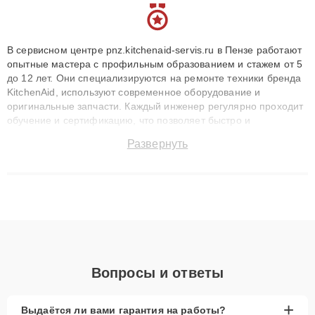
В сервисном центре pnz.kitchenaid-servis.ru в Пензе работают
опытные мастера с профильным образованием и стажем от 5
до 12 лет. Они специализируются на ремонте техники бренда
KitchenAid, используют современное оборудование и
оригинальные запчасти. Каждый инженер регулярно проходит
обучение и сертификацию, что позволяет быстро и
точноdiagnostikировать поломки и восстанавливать технику с
Развернуть
сохранением гарантии до 3 лет. Наши мастера решают
сложные случаи: от замены матриц и материнских плат до
ремонта после залития и восстановления данных. Благодаря
высокой квалификации и ответственному подходу клиенты
получают быстрый, качественный ремонт и понятные
объяснения по результатам диагностики.
Вопросы и ответы
+
Выдаётся ли вами гарантия на работы?