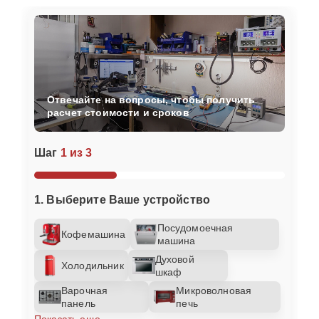
Отвечайте на вопросы, чтобы получить
расчет стоимости и сроков
Шаг
1 из 3
1. Выберите Ваше устройство
Посудомоечная
Кофемашина
машина
Духовой
Холодильник
шкаф
Варочная
Микроволновая
панель
печь
Показать еще