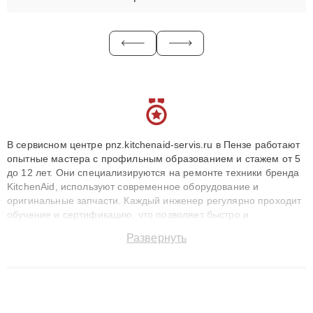
В сервисном центре pnz.kitchenaid-servis.ru в Пензе работают
опытные мастера с профильным образованием и стажем от 5
до 12 лет. Они специализируются на ремонте техники бренда
KitchenAid, используют современное оборудование и
оригинальные запчасти. Каждый инженер регулярно проходит
обучение и сертификацию, что позволяет быстро и
точноdiagnostikировать поломки и восстанавливать технику с
Развернуть
сохранением гарантии до 3 лет. Наши мастера решают
сложные случаи: от замены матриц и материнских плат до
ремонта после залития и восстановления данных. Благодаря
высокой квалификации и ответственному подходу клиенты
получают быстрый, качественный ремонт и понятные
объяснения по результатам диагностики.