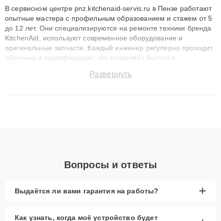
В сервисном центре pnz.kitchenaid-servis.ru в Пензе работают
опытные мастера с профильным образованием и стажем от 5
до 12 лет. Они специализируются на ремонте техники бренда
KitchenAid, используют современное оборудование и
оригинальные запчасти. Каждый инженер регулярно проходит
обучение и сертификацию, что позволяет быстро и
точноdiagnostikировать поломки и восстанавливать технику с
Развернуть
сохранением гарантии до 3 лет. Наши мастера решают
сложные случаи: от замены матриц и материнских плат до
ремонта после залития и восстановления данных. Благодаря
высокой квалификации и ответственному подходу клиенты
получают быстрый, качественный ремонт и понятные
объяснения по результатам диагностики.
Вопросы и ответы
+
Выдаётся ли вами гарантия на работы?
Как узнать, когда моё устройство будет