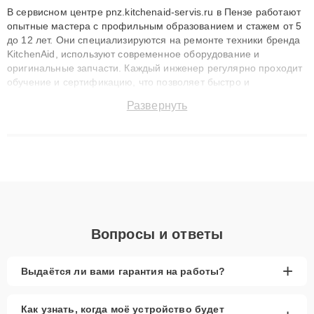
В сервисном центре pnz.kitchenaid-servis.ru в Пензе работают
опытные мастера с профильным образованием и стажем от 5
до 12 лет. Они специализируются на ремонте техники бренда
KitchenAid, используют современное оборудование и
оригинальные запчасти. Каждый инженер регулярно проходит
обучение и сертификацию, что позволяет быстро и
точноdiagnostikировать поломки и восстанавливать технику с
Развернуть
сохранением гарантии до 3 лет. Наши мастера решают
сложные случаи: от замены матриц и материнских плат до
ремонта после залития и восстановления данных. Благодаря
высокой квалификации и ответственному подходу клиенты
получают быстрый, качественный ремонт и понятные
объяснения по результатам диагностики.
Вопросы и ответы
+
Выдаётся ли вами гарантия на работы?
Как узнать, когда моё устройство будет