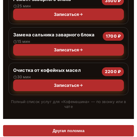
3500 ₽
25 мин
Записаться
Замена сальника заварного блока
1700 ₽
15 мин
Записаться
Очистка от кофейных масел
2200 ₽
30 мин
Записаться
Полный список услуг для «
Кофемашина
» — по звонку или в
чате
Другая поломка