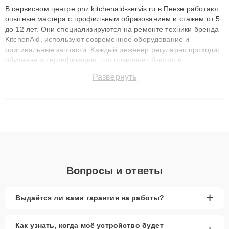
В сервисном центре pnz.kitchenaid-servis.ru в Пензе работают
опытные мастера с профильным образованием и стажем от 5
до 12 лет. Они специализируются на ремонте техники бренда
KitchenAid, используют современное оборудование и
оригинальные запчасти. Каждый инженер регулярно проходит
обучение и сертификацию, что позволяет быстро и
точноdiagnostikировать поломки и восстанавливать технику с
Развернуть
сохранением гарантии до 3 лет. Наши мастера решают
сложные случаи: от замены матриц и материнских плат до
ремонта после залития и восстановления данных. Благодаря
высокой квалификации и ответственному подходу клиенты
получают быстрый, качественный ремонт и понятные
объяснения по результатам диагностики.
Вопросы и ответы
+
Выдаётся ли вами гарантия на работы?
Как узнать, когда моё устройство будет