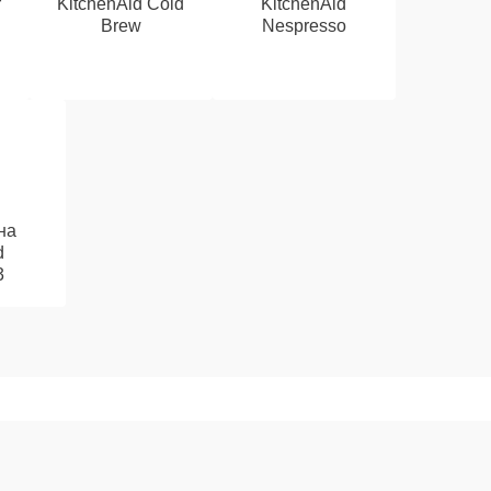
r
KitchenAid Cold
KitchenAid
Brew
Nespresso
на
d
3