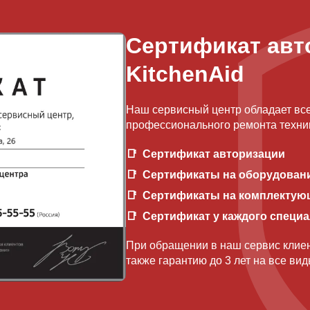
Сертификат авт
KitchenAid
Наш сервисный центр обладает вс
профессионального ремонта техник
Сертификат авторизации
Сертификаты на оборудован
Сертификаты на комплектую
Сертификат у каждого специ
При обращении в наш сервис клиен
также гарантию до 3 лет на все ви