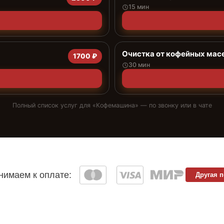
15 мин
Очистка от кофейных мас
1700 ₽
30 мин
Полный список услуг для «
Кофемашина
» — по звонку или в чате
имаем к оплате:
Другая 