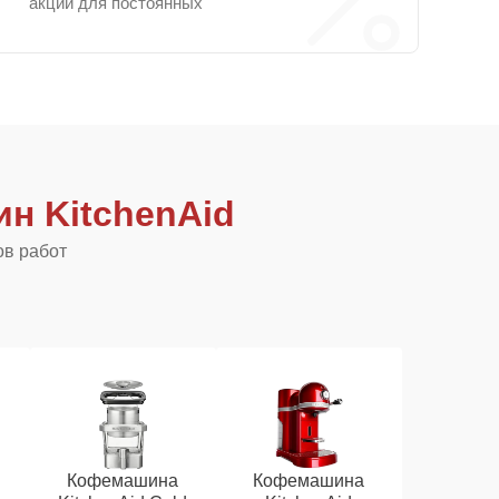
акции для постоянных
н KitchenAid
ов работ
Кофемашина
Кофемашина