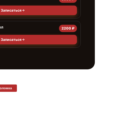
Записаться
ел
2200 ₽
Записаться
поломка