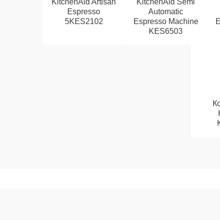
KitchenAid Artisan
KitchenAid Semi
Espresso
Automatic
5KES2102
Espresso Machine
E
KES6503
К