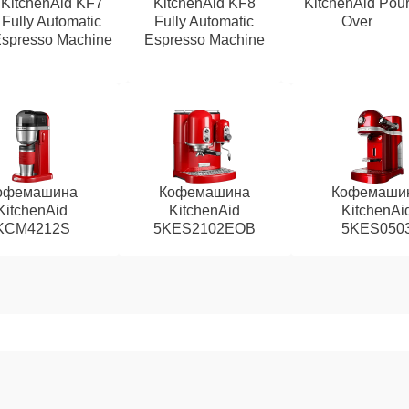
KitchenAid KF7
KitchenAid KF8
KitchenAid Pou
Fully Automatic
Fully Automatic
Over
spresso Machine
Espresso Machine
офемашина
Кофемашина
Кофемаши
KitchenAid
KitchenAid
KitchenAi
KCM4212S
5KES2102EOB
5KES050