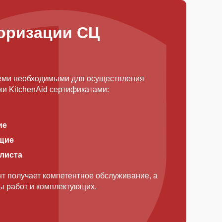
оризации СЦ
еми необходимыми для осуществления
и KitchenAid сертификатами:
ие
щие
алиста
т получает компетентное обслуживание, а
ды работ и комплектующих.