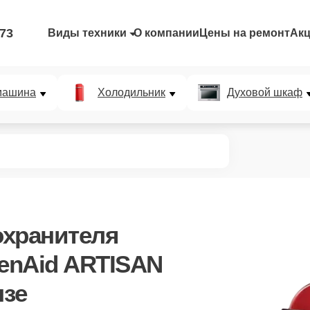
-73
Виды техники
О компании
Цены на ремонт
Ак
машина
Холодильник
Духовой шкаф
охранителя
enAid ARTISAN
нзе