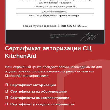
Сертификат авторизации СЦ
KitchenAid
Наш сервисный центр обладает всеми необходимыми для
осуществления профессионального ремонта техники
KitchenAid сертификатами:
Сертификат авторизации
Сертификаты на оборудование
Сертификаты на комплектующие
Сертификат у каждого специалиста