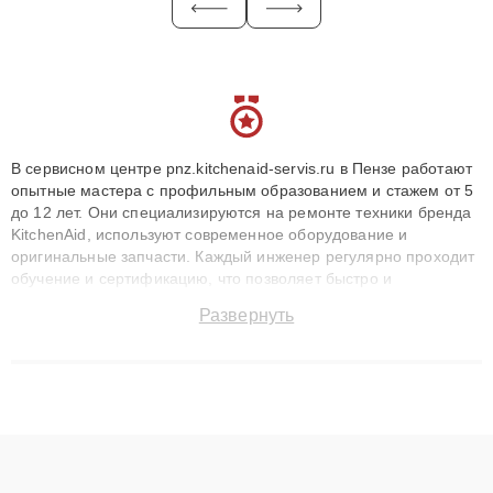
В сервисном центре pnz.kitchenaid-servis.ru в Пензе работают
опытные мастера с профильным образованием и стажем от 5
до 12 лет. Они специализируются на ремонте техники бренда
KitchenAid, используют современное оборудование и
оригинальные запчасти. Каждый инженер регулярно проходит
обучение и сертификацию, что позволяет быстро и
точноdiagnostikировать поломки и восстанавливать технику с
Развернуть
сохранением гарантии до 3 лет. Наши мастера решают
сложные случаи: от замены матриц и материнских плат до
ремонта после залития и восстановления данных. Благодаря
высокой квалификации и ответственному подходу клиенты
получают быстрый, качественный ремонт и понятные
объяснения по результатам диагностики.