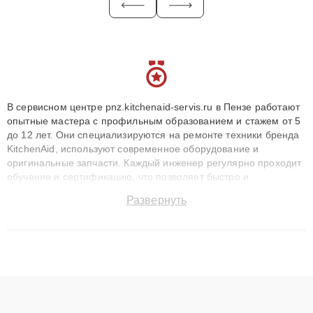
В сервисном центре pnz.kitchenaid-servis.ru в Пензе работают
опытные мастера с профильным образованием и стажем от 5
до 12 лет. Они специализируются на ремонте техники бренда
KitchenAid, используют современное оборудование и
оригинальные запчасти. Каждый инженер регулярно проходит
обучение и сертификацию, что позволяет быстро и
точноdiagnostikировать поломки и восстанавливать технику с
Развернуть
сохранением гарантии до 3 лет. Наши мастера решают
сложные случаи: от замены матриц и материнских плат до
ремонта после залития и восстановления данных. Благодаря
высокой квалификации и ответственному подходу клиенты
получают быстрый, качественный ремонт и понятные
объяснения по результатам диагностики.