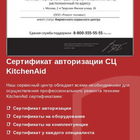
Сертификат авторизации СЦ
KitchenAid
Наш сервисный центр обладает всеми необходимыми для
осуществления профессионального ремонта техники
KitchenAid сертификатами:
Сертификат авторизации
Сертификаты на оборудование
Сертификаты на комплектующие
Сертификат у каждого специалиста