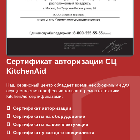
Сертификат авторизации СЦ
KitchenAid
Наш сервисный центр обладает всеми необходимыми для
осуществления профессионального ремонта техники
KitchenAid сертификатами:
Сертификат авторизации
Сертификаты на оборудование
Сертификаты на комплектующие
Сертификат у каждого специалиста