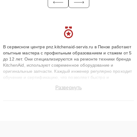
В сервисном центре pnz.kitchenaid-servis.ru в Пензе работают
опытные мастера с профильным образованием и стажем от 5
до 12 лет. Они специализируются на ремонте техники бренда
KitchenAid, используют современное оборудование и
оригинальные запчасти. Каждый инженер регулярно проходит
обучение и сертификацию, что позволяет быстро и
точноdiagnostikировать поломки и восстанавливать технику с
Развернуть
сохранением гарантии до 3 лет. Наши мастера решают
сложные случаи: от замены матриц и материнских плат до
ремонта после залития и восстановления данных. Благодаря
высокой квалификации и ответственному подходу клиенты
получают быстрый, качественный ремонт и понятные
объяснения по результатам диагностики.