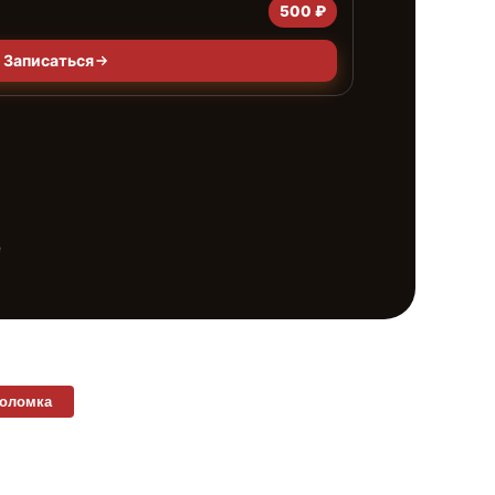
500 ₽
Записаться
е
поломка