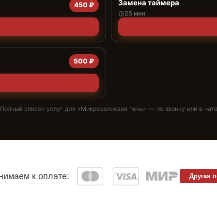
Замена таймера
450 ₽
25 мин
500 ₽
Полный список услуг для «
Микроволновая печь
» — по звонку или в чат
имаем к оплате:
Другая 