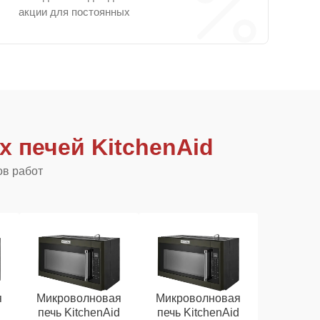
акции для постоянных
 печей KitchenAid
ов работ
я
Микроволновая
Микроволновая
d
печь KitchenAid
печь KitchenAid