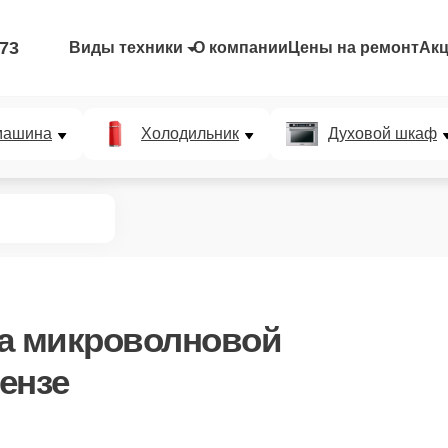
-73
Виды техники
О компании
Цены на ремонт
Ак
машина
Холодильник
Духовой шкаф
а микроволновой
Пензе