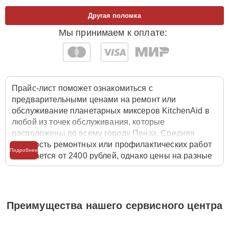
Другая поломка
Мы принимаем к оплате:
Прайс-лист поможет ознакомиться с
предварительными ценами на ремонт или
обслуживание планетарных миксеров KitchenAid в
любой из точек обслуживания, которые
расположены по всему городу Пенза. Средняя
стоимость ремонтных или профилактических работ
Подробнее
начинается от 2400 рублей, однако цены на разные
виды комплектующих могут различаться. Полную
стоимость работ с учётом запчастей или расходных
материалов необходимо уточнять со специалистом
службы заботы о клиентах. Для расчета итоговой
Преимущества нашего сервисного центра
стоимости ремонта планетарного миксера
достаточно позвонить по телефону горячей линии