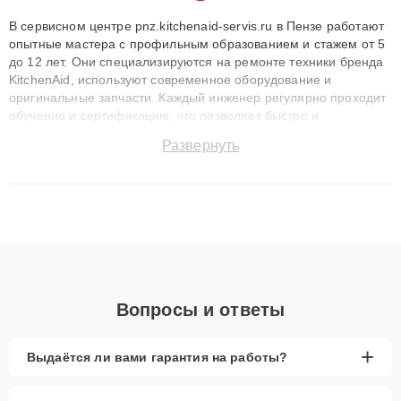
В сервисном центре pnz.kitchenaid-servis.ru в Пензе работают
опытные мастера с профильным образованием и стажем от 5
до 12 лет. Они специализируются на ремонте техники бренда
KitchenAid, используют современное оборудование и
оригинальные запчасти. Каждый инженер регулярно проходит
обучение и сертификацию, что позволяет быстро и
точноdiagnostikировать поломки и восстанавливать технику с
Развернуть
сохранением гарантии до 3 лет. Наши мастера решают
сложные случаи: от замены матриц и материнских плат до
ремонта после залития и восстановления данных. Благодаря
высокой квалификации и ответственному подходу клиенты
получают быстрый, качественный ремонт и понятные
объяснения по результатам диагностики.
Вопросы и ответы
+
Выдаётся ли вами гарантия на работы?