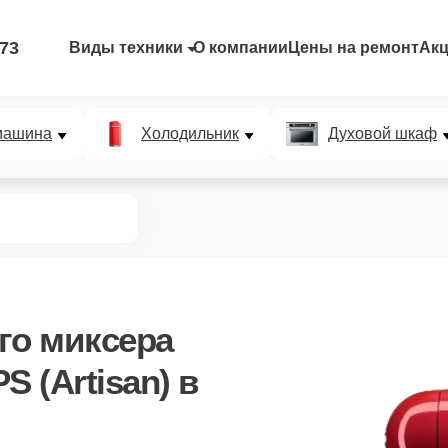
-73
Виды техники
О компании
Цены на ремонт
Ак
машина
Холодильник
Духовой шкаф
го миксера
S (Artisan)
в