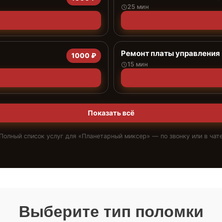
25 мин
Ремонт платы управления
1000 ₽
15 мин
Показать всё
Полный список услуг для «
Планетарный миксер
» — по звонку или в чат
Выберите тип поломки