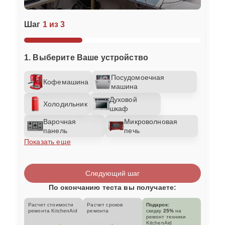
Шаг
1 из 3
1. Выберите Ваше устройство
Посудомоечная
Кофемашина
машина
Духовой
Холодильник
шкаф
Варочная
Микроволновая
панель
печь
Показать еще
Следующий шаг
По окончанию теста вы получаете:
Расчет стоимости
Расчет сроков
Подарок:
ремонта KitchenAid
ремонта
скидку
25%
на
ремонт техники
KitchenAid