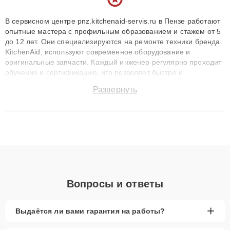
В сервисном центре pnz.kitchenaid-servis.ru в Пензе работают
опытные мастера с профильным образованием и стажем от 5
до 12 лет. Они специализируются на ремонте техники бренда
KitchenAid, используют современное оборудование и
оригинальные запчасти. Каждый инженер регулярно проходит
обучение и сертификацию, что позволяет быстро и
точноdiagnostikировать поломки и восстанавливать технику с
Развернуть
сохранением гарантии до 3 лет. Наши мастера решают
сложные случаи: от замены матриц и материнских плат до
ремонта после залития и восстановления данных. Благодаря
высокой квалификации и ответственному подходу клиенты
получают быстрый, качественный ремонт и понятные
объяснения по результатам диагностики.
Вопросы и ответы
+
Выдаётся ли вами гарантия на работы?