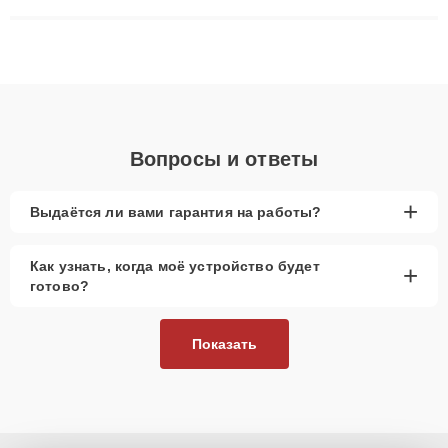
сложные случаи: от замены матриц и материнских плат до
ремонта после залития и восстановления данных. Благодаря
высокой квалификации и ответственному подходу клиенты
получают быстрый, качественный ремонт и понятные
объяснения по результатам диагностики.
Вопросы и ответы
+
Выдаётся ли вами гарантия на работы?
Как узнать, когда моё устройство будет
+
готово?
Показать