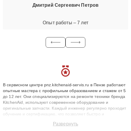
Дмитрий Сергеевич Петров
Опыт работы – 7 лет
В сервисном центре pnz.kitchenaid-servis.ru в Пензе работают
опытные мастера с профильным образованием и стажем от 5
до 12 лет. Они специализируются на ремонте техники бренда
KitchenAid, используют современное оборудование и
оригинальные запчасти. Каждый инженер регулярно проходит
обучение и сертификацию, что позволяет быстро и
точноdiagnostikировать поломки и восстанавливать технику с
Развернуть
сохранением гарантии до 3 лет. Наши мастера решают