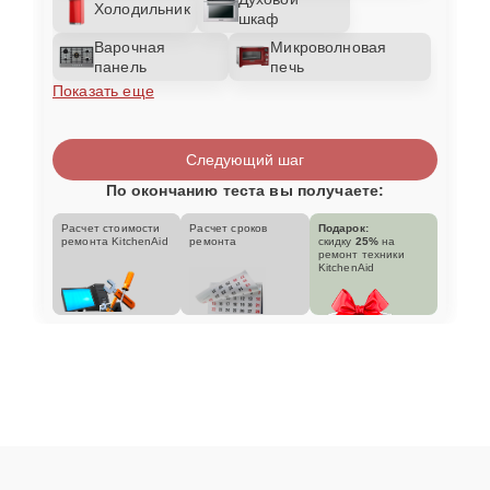
Холодильник
шкаф
Варочная
Микроволновая
панель
печь
Показать еще
Следующий шаг
По окончанию теста вы получаете:
Расчет стоимости
Расчет сроков
Подарок:
ремонта KitchenAid
ремонта
скидку
25%
на
ремонт техники
KitchenAid