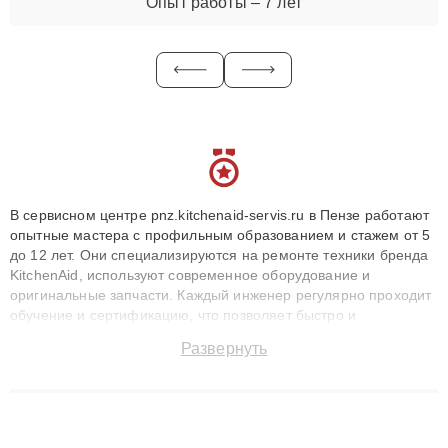
Опыт работы – 7 лет
В сервисном центре pnz.kitchenaid-servis.ru в Пензе работают
опытные мастера с профильным образованием и стажем от 5
до 12 лет. Они специализируются на ремонте техники бренда
KitchenAid, используют современное оборудование и
оригинальные запчасти. Каждый инженер регулярно проходит
обучение и сертификацию, что позволяет быстро и
точноdiagnostikировать поломки и восстанавливать технику с
Развернуть
сохранением гарантии до 3 лет. Наши мастера решают
сложные случаи: от замены матриц и материнских плат до
ремонта после залития и восстановления данных. Благодаря
высокой квалификации и ответственному подходу клиенты
получают быстрый, качественный ремонт и понятные