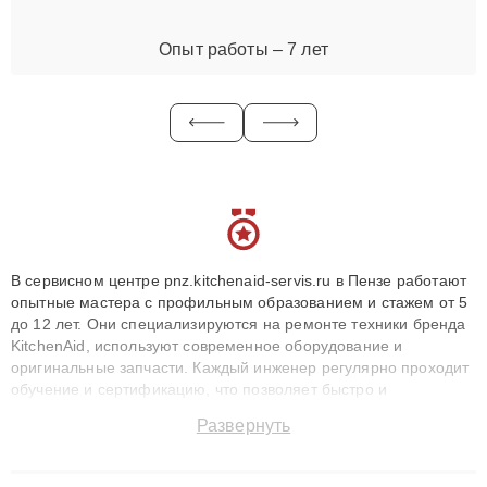
Опыт работы – 7 лет
В сервисном центре pnz.kitchenaid-servis.ru в Пензе работают
опытные мастера с профильным образованием и стажем от 5
до 12 лет. Они специализируются на ремонте техники бренда
KitchenAid, используют современное оборудование и
оригинальные запчасти. Каждый инженер регулярно проходит
обучение и сертификацию, что позволяет быстро и
точноdiagnostikировать поломки и восстанавливать технику с
Развернуть
сохранением гарантии до 3 лет. Наши мастера решают
сложные случаи: от замены матриц и материнских плат до
ремонта после залития и восстановления данных. Благодаря