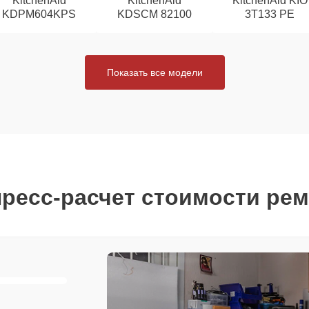
KitchenAid
KitchenAid
KitchenAid KIO
KDPM604KPS
KDSCM 82100
3T133 PE
Показать все модели
ресс-расчет стоимости ре