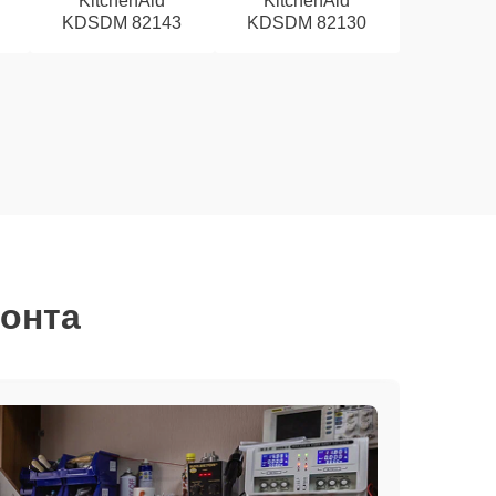
KitchenAid
KitchenAid
KDSDM 82143
KDSDM 82130
монта