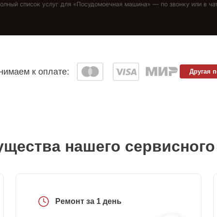
олный список услуг для «
Посудомоечная машина
» — по звонку или в ча
имаем к оплате:
Другая 
щества нашего сервисного
Ремонт за 1 день