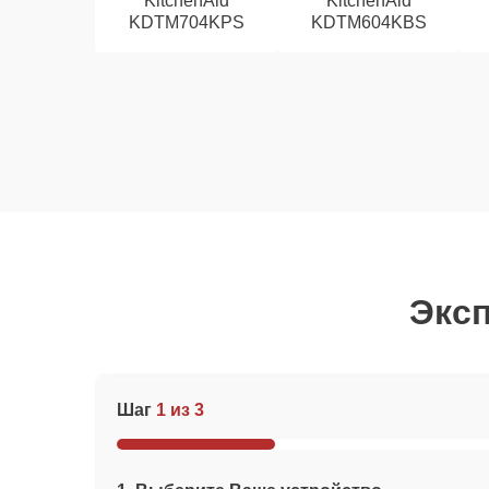
KitchenAid
KitchenAid
KDTM704KPS
KDTM604KBS
Эксп
Шаг
1 из 3