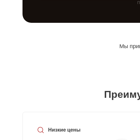
П
Мы прин
Преиму
Низкие цены