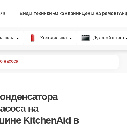
-73
Виды техники
О компании
Цены на ремонт
Ак
машина
Холодильник
Духовой шкаф
о насоса
конденсатора
асоса
на
ине KitchenAid в