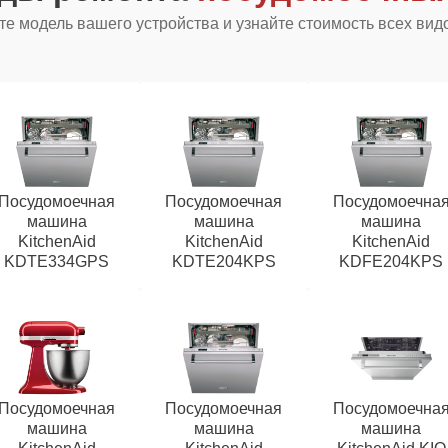
е модель вашего устройства и узнайте стоимость всех вид
Посудомоечная
Посудомоечная
Посудомоечна
машина
машина
машина
KitchenAid
KitchenAid
KitchenAid
KDTE334GPS
KDTE204KPS
KDFE204KPS
Посудомоечная
Посудомоечная
Посудомоечна
машина
машина
машина