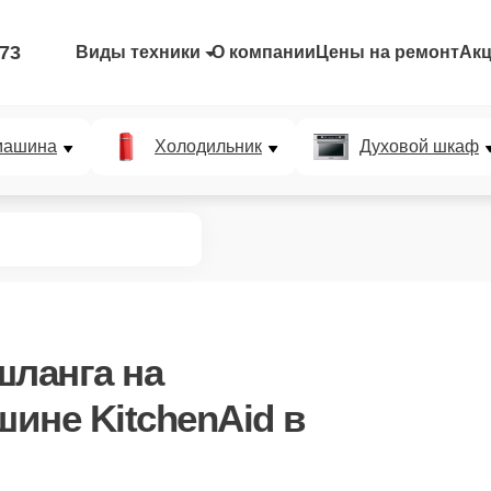
-73
Виды техники
О компании
Цены на ремонт
Ак
машина
Холодильник
Духовой шкаф
шланга
на
ине KitchenAid в