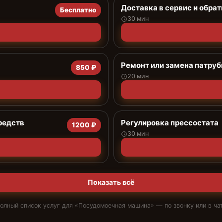
Доставка в сервис и обрат
Бесплатно
30 мин
Ремонт или замена патруб
850 ₽
20 мин
редств
Регулировка прессостата
1200 ₽
30 мин
Показать всё
олный список услуг для «
Посудомоечная машина
» — по звонку или в ча