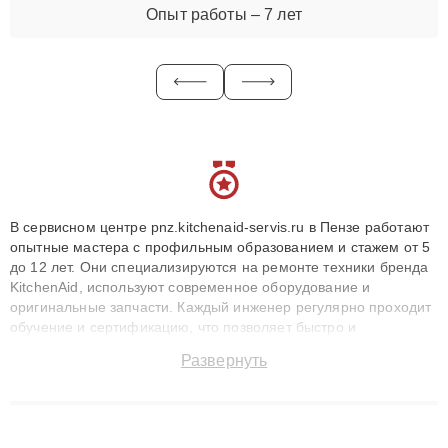
Опыт работы – 7 лет
В сервисном центре pnz.kitchenaid-servis.ru в Пензе работают
опытные мастера с профильным образованием и стажем от 5
до 12 лет. Они специализируются на ремонте техники бренда
KitchenAid, используют современное оборудование и
оригинальные запчасти. Каждый инженер регулярно проходит
обучение и сертификацию, что позволяет быстро и
точноdiagnostikировать поломки и восстанавливать технику с
Развернуть
сохранением гарантии до 3 лет. Наши мастера решают
сложные случаи: от замены матриц и материнских плат до
ремонта после залития и восстановления данных. Благодаря
высокой квалификации и ответственному подходу клиенты
получают быстрый, качественный ремонт и понятные