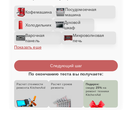
Посудомоечная
Кофемашина
машина
Духовой
Холодильник
шкаф
Варочная
Микроволновая
панель
печь
Показать еще
Следующий шаг
По окончанию теста вы получаете:
Расчет стоимости
Расчет сроков
Подарок:
ремонта KitchenAid
ремонта
скидку
25%
на
ремонт техники
KitchenAid