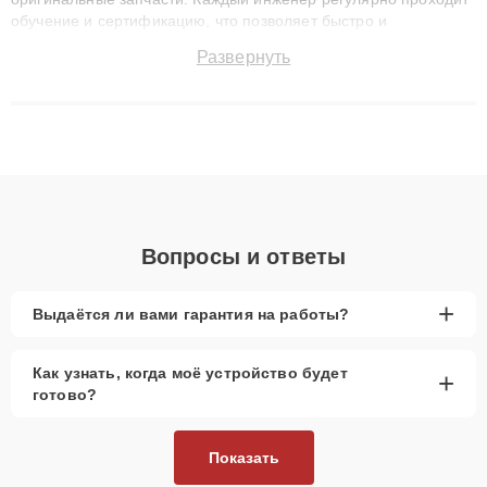
обучение и сертификацию, что позволяет быстро и
точноdiagnostikировать поломки и восстанавливать технику с
Развернуть
сохранением гарантии до 3 лет. Наши мастера решают
сложные случаи: от замены матриц и материнских плат до
ремонта после залития и восстановления данных. Благодаря
высокой квалификации и ответственному подходу клиенты
получают быстрый, качественный ремонт и понятные
объяснения по результатам диагностики.
Вопросы и ответы
+
Выдаётся ли вами гарантия на работы?
Как узнать, когда моё устройство будет
+
готово?
Показать