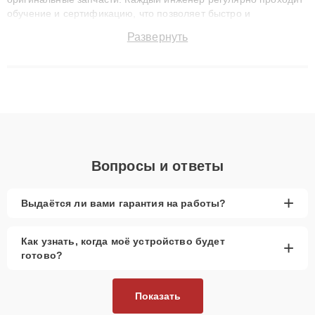
обучение и сертификацию, что позволяет быстро и
точноdiagnostikировать поломки и восстанавливать технику с
Развернуть
сохранением гарантии до 3 лет. Наши мастера решают
сложные случаи: от замены матриц и материнских плат до
ремонта после залития и восстановления данных. Благодаря
высокой квалификации и ответственному подходу клиенты
получают быстрый, качественный ремонт и понятные
объяснения по результатам диагностики.
Вопросы и ответы
+
Выдаётся ли вами гарантия на работы?
Как узнать, когда моё устройство будет
+
готово?
Показать