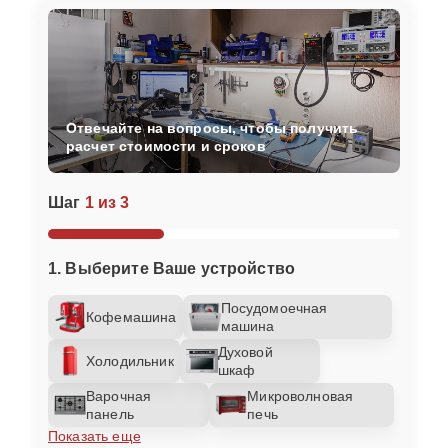
Отвечайте на вопросы, чтобы получить
расчет стоимости и сроков
Шаг
1 из 3
1. Выберите Ваше устройство
Посудомоечная
Кофемашина
машина
Духовой
Холодильник
шкаф
Варочная
Микроволновая
панель
печь
Показать еще