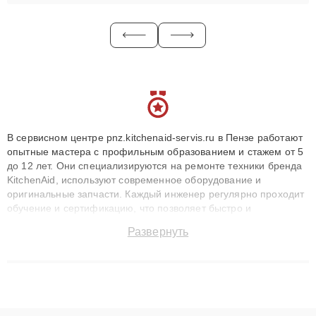
В сервисном центре pnz.kitchenaid-servis.ru в Пензе работают
опытные мастера с профильным образованием и стажем от 5
до 12 лет. Они специализируются на ремонте техники бренда
KitchenAid, используют современное оборудование и
оригинальные запчасти. Каждый инженер регулярно проходит
обучение и сертификацию, что позволяет быстро и
точноdiagnostikировать поломки и восстанавливать технику с
Развернуть
сохранением гарантии до 3 лет. Наши мастера решают
сложные случаи: от замены матриц и материнских плат до
ремонта после залития и восстановления данных. Благодаря
высокой квалификации и ответственному подходу клиенты
получают быстрый, качественный ремонт и понятные
объяснения по результатам диагностики.