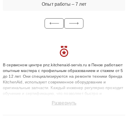
Опыт работы – 7 лет
В сервисном центре pnz.kitchenaid-servis.ru в Пензе работают
опытные мастера с профильным образованием и стажем от 5
до 12 лет. Они специализируются на ремонте техники бренда
KitchenAid, используют современное оборудование и
оригинальные запчасти. Каждый инженер регулярно проходит
обучение и сертификацию, что позволяет быстро и
точноdiagnostikировать поломки и восстанавливать технику с
Развернуть
сохранением гарантии до 3 лет. Наши мастера решают
сложные случаи: от замены матриц и материнских плат до
ремонта после залития и восстановления данных. Благодаря
высокой квалификации и ответственному подходу клиенты
получают быстрый, качественный ремонт и понятные