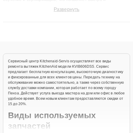
точноdiagnostikировать поломки и восстанавливать технику с
Развернуть
сохранением гарантии до 3 лет. Наши мастера решают
сложные случаи: от замены матриц и материнских плат до
ремонта после залития и восстановления данных. Благодаря
высокой квалификации и ответственному подходу клиенты
получают быстрый, качественный ремонт и понятные
объяснения по результатам диагностики.
Сервисный центр Kitchenaid-Servis осуществляет все виды
ремонта вытяжек KitchenAid модели KVIB606DSS. Сервис
предлагает бесплатную консультацию, высокоточную диагностику
и фиксированные для всех клиентов цены. Передать технику на
обслуживание можно самостоятельно, а также через собственную
службу доставки компании, которая работает по всему городу
Пенза. Действует услуга выезда мастера на дом или офис в любое
удобное время. Всем новым клиентам предоставляются скидки от
15 до 20%.
Виды используемых
запчастей