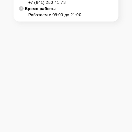
Если у клиента нет времени или возможности для перемещения
+7 (841) 250-41-73
крупногабаритной техники, он может заказать курьерскую
Время работы
доставку или услугу выезда мастера. Специалист приедет в
Работаем с 09:00 до 21:00
удобное место и время, проведет тщательную диагностику и при
наличии оборудования осуществит оперативный ремонт.
Как приехать в сервисный
центр
Клиент может самостоятельно привезти устройство на
диагностику и ремонт. Для этого нужно позвонить по телефону
горячей линии или оставить заявку, согласовать удобное время и
подъехать по адресу: г. Пенза, ул. Красная Горка, 36А.
Ответственность за
технику
Сервисный центр Kitchenaid-Servis несет полную ответственность
за сохранность техники и безопасность личных данных на
ремонтируемых устройствах клиентов, в соответствии с
действующим законодательством Российской Федерации.