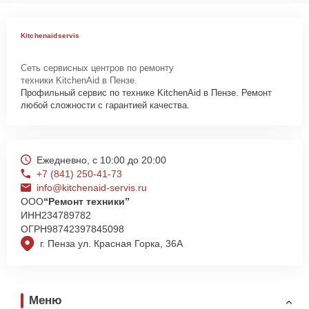
Как начать ремонт
Для запуска процесса ремонта вытяжки KitchenAid KVIB606DSS
Kitchenaidservis
нужно просто оставить
Заявку на сайте
или позвонить телефону
горячей линии: +7 (841) 250-41-73. Наши специалисты оперативно
Сеть сервисных центров по ремонту
проконсультируют по всем необходимым вопросам, запишут на
техники KitchenAid в Пензе.
диагностику, подскажут с вариантами курьерской доставки или
Профильный сервис по технике KitchenAid в Пензе. Ремонт
оформят выезд мастера в удобное время и место.
любой сложности с гарантией качества.
Ежедневно, с 10:00 до 20:00
+7 (841) 250-41-73
info@kitchenaid-servis.ru
ООО
“Ремонт техники”
ИНН
234789782
ОГРН
98742397845098
г. Пенза ул. Красная Горка, 36А
Меню