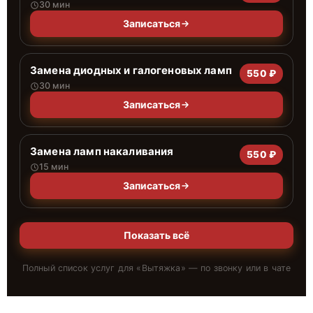
30 мин
Записаться
Замена диодных и галогеновых ламп
550 ₽
30 мин
Записаться
Замена ламп накаливания
550 ₽
15 мин
Записаться
Показать всё
Полный список услуг для «
Вытяжка
» — по звонку или в чате