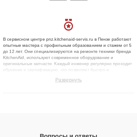
В сервисном центре pnz.kitchenaid-servis.ru в Пензе работают
опытные мастера с профильным образованием и стажем от 5
до 12 лет. Они специализируются на ремонте техники бренда
KitchenAid, используют современное оборудование и
оригинальные запчасти. Каждый инженер регулярно проходит
обучение и сертификацию, что позволяет быстро и
точноdiagnostikировать поломки и восстанавливать технику с
Развернуть
сохранением гарантии до 3 лет. Наши мастера решают
сложные случаи: от замены матриц и материнских плат до
ремонта после залития и восстановления данных. Благодаря
высокой квалификации и ответственному подходу клиенты
получают быстрый, качественный ремонт и понятные
объяснения по результатам диагностики.
Вопросы и ответы